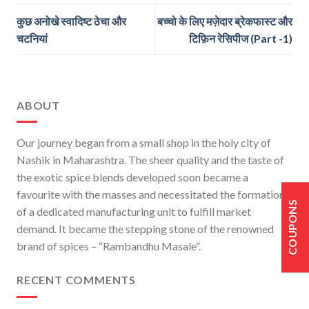
कुछ अनोखे स्वादिष्ट ठेचा और
बच्चो के लिए मज़ेदार ब्रेकफास्ट और
चटनियां
टिफ़िन रेसिपीज (Part -1)
ABOUT
Our journey began from a small shop in the holy city of
Nashik in Maharashtra. The sheer quality and the taste of
the exotic spice blends developed soon became a
favourite with the masses and necessitated the formation
COUPONS
of a dedicated manufacturing unit to fulfill market
demand. It became the stepping stone of the renowned
brand of spices – “Rambandhu Masale”.
RECENT COMMENTS