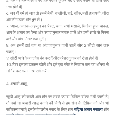
5. गैस पर मध्‍यम आंच पर एक प्रेशर कुकर चढ़ाए और उसमें घी डालें और
गरम होने दें|
6. जब घी गर्म हो जाए तो इसमें मेथी, कलौंजी, राई, सौंफ, बड़ी इलायची, जीरा
और हींग डालें और भुन लें।
7. प्याज, अदरक-लहसुन का पेस्ट, चना, सभी मसाले, भिगोया हुआ चावल,
आम के अचार का पेस्ट और स्‍वादानुसार नमक डालें और इन्‍हें अच्छे से मिक्स
करें और पांच मिनट तक भुनें।
8. अब इसमें ढाई कप या अंदाजानुसार पानी डालें और 2 सीटी आने तक
पकाएं।
9. सीटी आने के बाद गैस बंद कर दें और प्रेशर कुकर को ठंडा होने दें|
10. फिर इसका ढक्कन खोलें और इसे एक प्‍लेट में निकाल कर हरा धनियां से
गार्निश कर गरमा गरम सर्व करें।
4. अचारी आलू
सूखी आलू की सब्जी आम तौर पर सबसे ज्यादा टिफ़िन बॉक्स में दी जाती है|
तो क्यों ना अचारी आलू बनाने की विधि से हम रोज के टिफ़िन को और भी
रूचिकर बनाएं| इसके बेहतरीन स्वाद के लिए आप
बढ़िया अचार मसाला
और